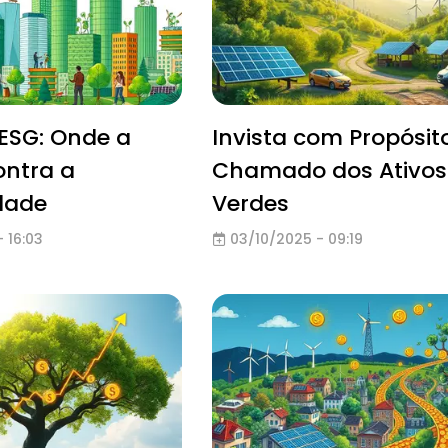
ESG: Onde a
Invista com Propósit
ontra a
Chamado dos Ativos
dade
Verdes
 16:03
03/10/2025 - 09:19