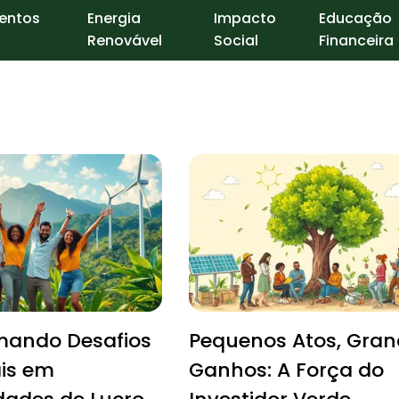
entos
Energia
Impacto
Educação
Renovável
Social
Financeira
mando Desafios
Pequenos Atos, Gran
is em
Ganhos: A Força do