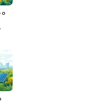
 o
o
o