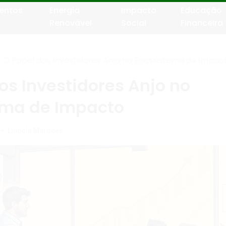
entos
Energia
Impacto
Educação
Renovável
Social
Financeira
O Papel dos Investidores Anjo no Ecossistema de Impac
os Investidores Anjo no
ema de Impacto
•
Lincoln Marques