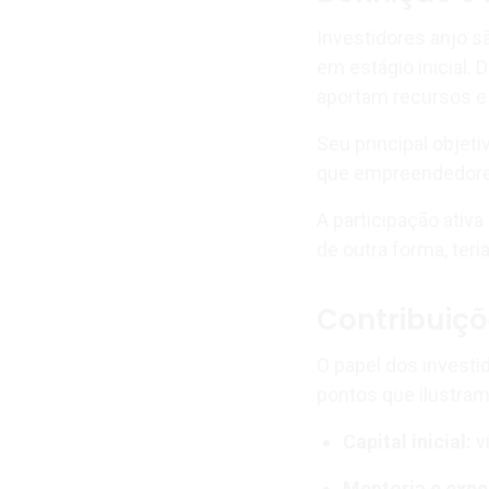
Investidores anjo s
em estágio inicial.
aportam recursos e
Seu principal objet
que empreendedores
A participação ativ
de outra forma, ter
Contribuiç
O papel dos investid
pontos que ilustram
Capital inicial:
v
Mentoria e expe