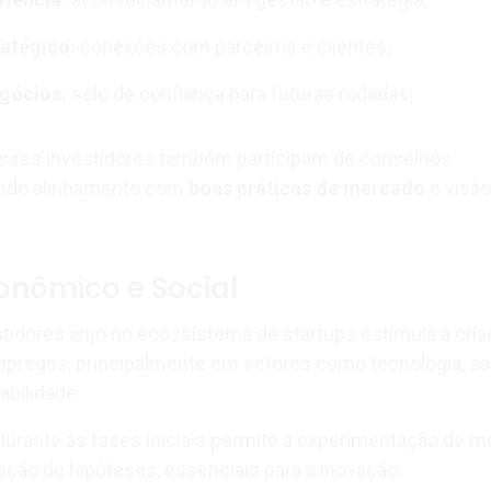
atégico:
conexões com parceiros e clientes;
gócios:
selo de confiança para futuras rodadas;
sses investidores também participam de conselhos
tindo alinhamento com
boas práticas de mercado
e visão
onômico e Social
tidores anjo no ecossistema de startups estimula a cria
pregos, principalmente em setores como tecnologia, sa
bilidade.
 durante as fases iniciais permite a experimentação de 
dação de hipóteses, essenciais para a inovação.