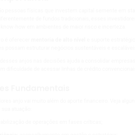
ão pessoas físicas que investem capital semente em st
 Diferentemente de fundos tradicionais, esses investidore
 know-how em ambientes de maior risco e incerteza.
ivo é oferecer
mentoria de alto nível
e suporte estratégic
 possam estruturar negócios sustentáveis e escalávei
a desses anjos nas decisões ajuda a consolidar empresas
iam dificuldade de acessar linhas de crédito convencionai
ões Fundamentais
ores anjo vai muito além do aporte financeiro. Veja algu
 sua atuação:
iabilização de operações em fases críticas;
riência:
aconselhamento em gestão e estratégia;