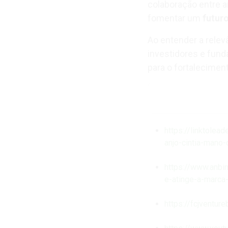
colaboração entre 
fomentar um
futur
Ao entender a relev
investidores e fund
para o fortalecimen
https://linktole
anjo-cintia-mano
https://www.anbi
e-atinge-a-marca
https://fcjventur