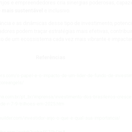
anjos e empreendedores cria sinergias poderosas, capaz
o mais sustentável
e inclusivo.
ância e as dinâmicas desse tipo de investimento, potenci
adores podem traçar estratégias mais efetivas, contribu
to de um ecossistema cada vez mais vibrante e impacta
Referências
aders.com/o-papel-e-o-impacto-de-um-lider-de-fundo-de-investi
-coreangels/
ma.com.br/pt_br/imprensa/investimento-dos-brasileiros-cresce
-de-r-7-9-trilhoes-em-2025.htm
ebuilder.com/investidor-anjo-o-que-e-qual-sua-importancia/