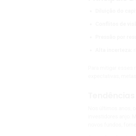
Diluição do capi
Conflitos de vis
Pressão por res
Alta incerteza:
r
Para mitigar esses 
expectativas, meta
Tendências 
Nos últimos anos, 
investidores anjo. 
novos fundos, fome