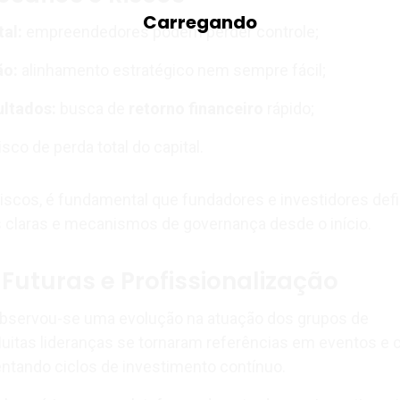
tal:
empreendedores podem perder controle;
ão:
alinhamento estratégico nem sempre fácil;
ultados:
busca de
retorno financeiro
rápido;
isco de perda total do capital.
riscos, é fundamental que fundadores e investidores de
s claras e mecanismos de governança desde o início.
Futuras e Profissionalização
observou-se uma evolução na atuação dos grupos de
Muitas lideranças se tornaram referências em eventos e 
ntando ciclos de investimento contínuo.