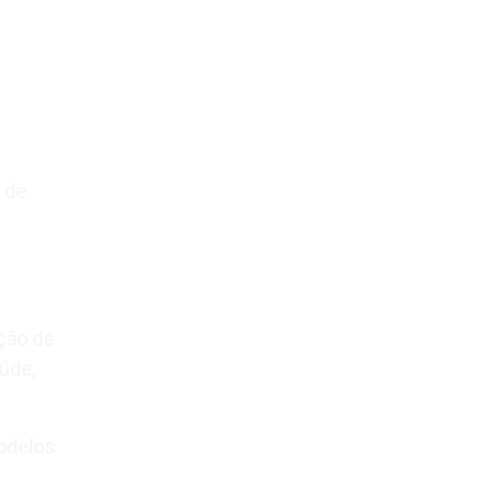
 de
ção de
úde,
modelos