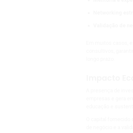
Networking estr
Validação de ne
Em muitos casos, e
consultivos, garan
longo prazo.
Impacto Ec
A presença de inves
empresas e gera em
educação e sustenta
O capital fornecido
de negócio e a vali