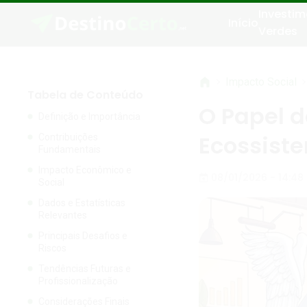
Investim
Início
Verdes
>
>
Impacto Social
Tabela de Conteúdo
O Papel d
Definição e Importância
Ecossist
Contribuições
Fundamentais
Impacto Econômico e
08/01/2026 - 14:48
Social
Dados e Estatísticas
Relevantes
Principais Desafios e
Riscos
Tendências Futuras e
Profissionalização
Considerações Finais