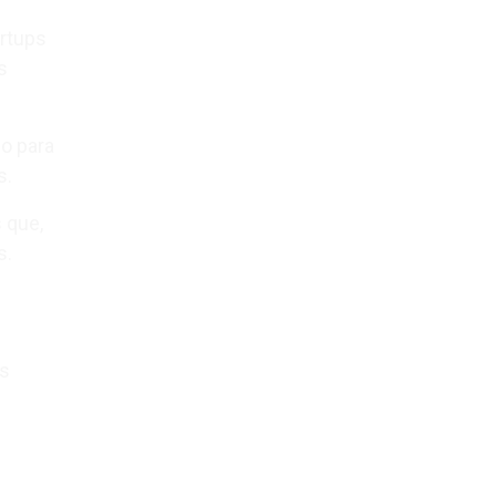
artups
s
o para
s.
 que,
s.
ns