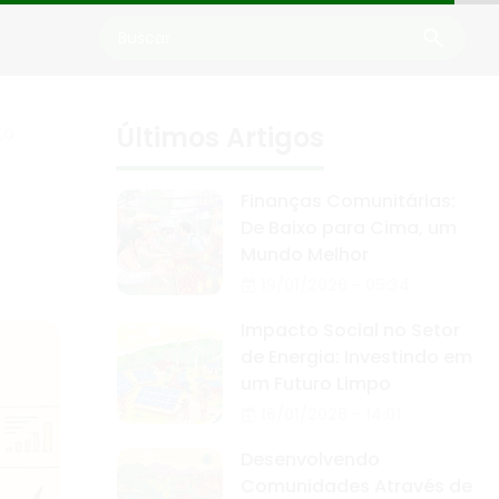
Últimos Artigos
to
Finanças Comunitárias:
De Baixo para Cima, um
Mundo Melhor
19/01/2026 - 05:34
Impacto Social no Setor
de Energia: Investindo em
um Futuro Limpo
16/01/2026 - 14:01
Desenvolvendo
Comunidades Através de