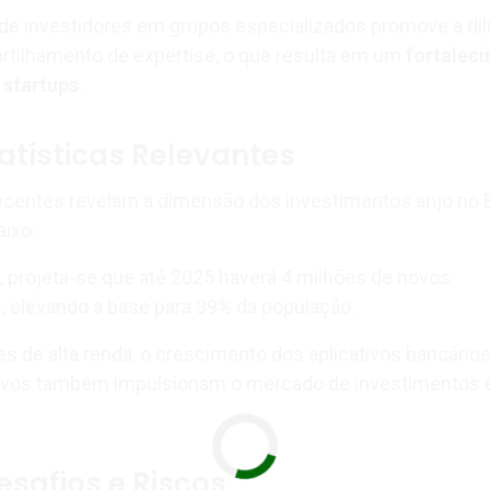
 de investidores em grupos especializados promove a dil
rtilhamento de expertise, o que resulta em um
fortalec
 startups
.
atísticas Relevantes
centes revelam a dimensão dos investimentos anjo no Br
aixo:
 projeta-se que até 2025 haverá 4 milhões de novos
s, elevando a base para 39% da população.
es de alta renda, o crescimento dos aplicativos bancários
ativos também impulsionam o mercado de investimentos
esafios e Riscos