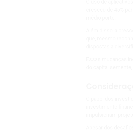
O uso de aplicativo
cresceu de 45% par
médio porte.
Além disso, a cresc
que, mesmo reconh
dispostas a diversif
Essas mudanças ind
do capital semente,
Consideraçõ
O papel dos investi
investimento financ
impulsionam projet
Apesar dos desafios 