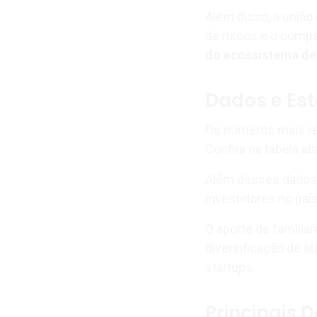
Além disso, a união
de riscos e o compa
do ecossistema de
Dados e Est
Os números mais re
Confira na tabela ab
Além desses dados,
investidores no paí
O aporte de familiar
diversificação de 
startups.
Principais D