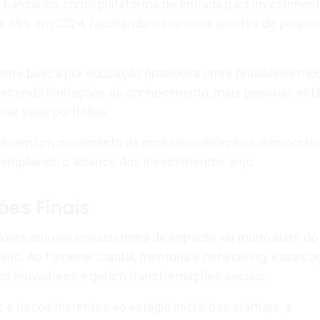
s bancários como plataforma de entrada para investimen
a 49% em 2024, facilitando o acesso a aportes de peque
ente busca por educação financeira entre brasileiros mo
ecendo limitações de conhecimento, mais pessoas est
icar seus portfólios.
icam um movimento de profissionalização e democrati
 ampliando o alcance dos investimentos anjo.
es Finais
dores anjo no ecossistema de impacto vai muito além do
eiro. Ao fornecer capital, mentoria e networking, esses 
os inovadores e geram transformações sociais.
e riscos inerentes ao estágio inicial das startups, a