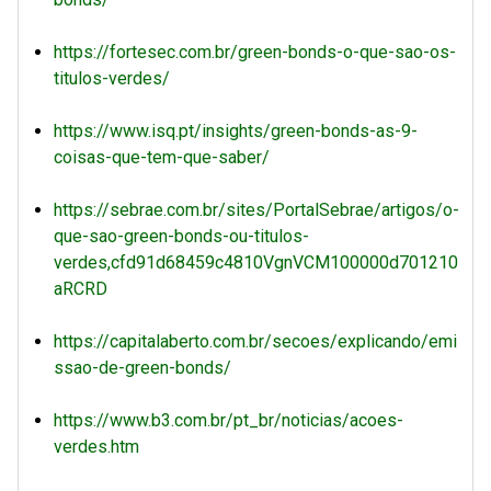
https://fortesec.com.br/green-bonds-o-que-sao-os-
titulos-verdes/
https://www.isq.pt/insights/green-bonds-as-9-
coisas-que-tem-que-saber/
https://sebrae.com.br/sites/PortalSebrae/artigos/o-
que-sao-green-bonds-ou-titulos-
verdes,cfd91d68459c4810VgnVCM100000d701210
aRCRD
https://capitalaberto.com.br/secoes/explicando/emi
ssao-de-green-bonds/
https://www.b3.com.br/pt_br/noticias/acoes-
verdes.htm