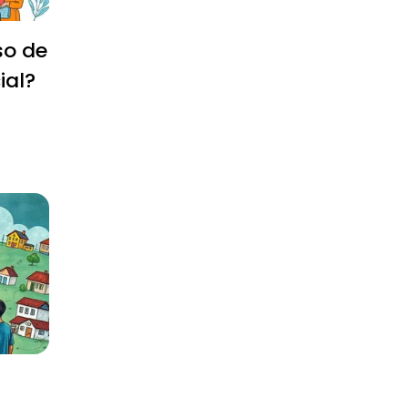
so de
ial?