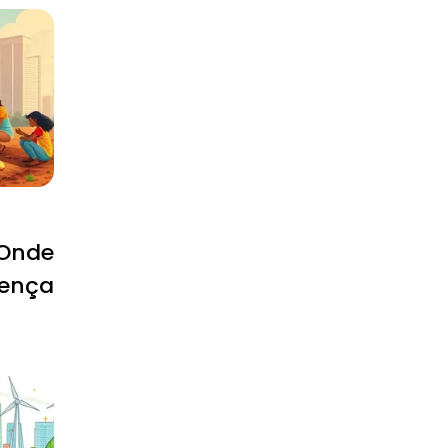
 Onde
rença