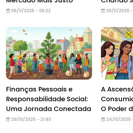
Mercado Mais Justo
Criando 
Valor
06/11/2025 - 05:22
05/11/2025 -
Finanças Pessoais e
A Ascens
Responsabilidade Social:
Consumid
Uma Jornada Conectada
O Poder d
Financeir
29/10/2025 - 21:40
24/10/2025 -