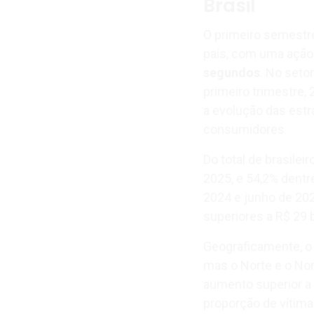
Brasil
O primeiro semestre
país, com uma ação
segundos
. No seto
primeiro trimestre
a evolução das est
consumidores.
Do total de brasilei
2025, e 54,2% dentr
2024 e junho de 20
superiores a R$ 29 
Geograficamente, o
mas o Norte e o No
aumento superior a 
proporção de vítima