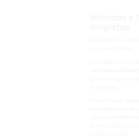
Métodos e 
Golpistas
Para vencer as def
e automatizados:
A inteligência artifi
vez mais sofistica
que simulam atenden
inovadoras.
Por outro lado,
sist
real e behaviour an
atípicos imediatame
autenticação por bi
reduzir fraudes.