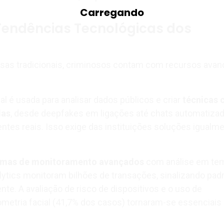
Tendências Tecnológicas dos
esas tradicionais, criminosos contam com recursos ava
cial é usada para analisar dados públicos e criar
técnicas 
das
, desde deepfakes em ligações até chats automatiza
tes reais. Isso exige das instituições soluções igualm
emas de monitoramento avançados
com análise em te
alytics monitoram bilhões de transações, sinalizando pad
nte. A avaliação de risco de dispositivos e o uso de
ometria facial (41,7% dos casos) tornaram-se essenciais