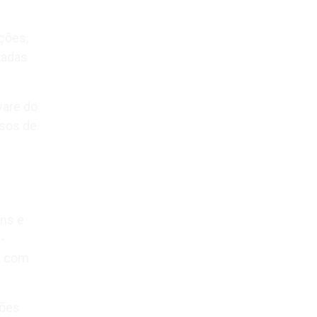
ções,
tadas
ware do
ssos de
ens e
-
m com
ções