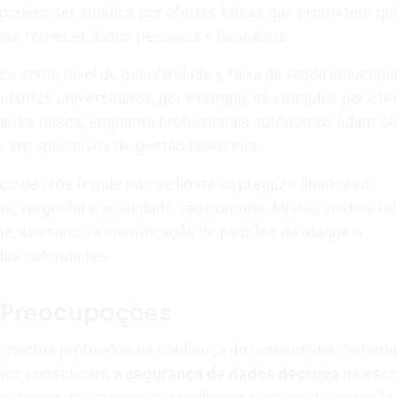
, podem ser atraídos por ofertas falsas que prometem qu
por fornecer dados pessoais e bancários.
res como nível de escolaridade e faixa de renda influenci
udantes universitários, por exemplo, são atraídos por ofe
ntis falsos, enquanto profissionais autônomos lidam c
 em aplicativos de gestão financeira.
co de uma fraude não se limita ao prejuízo financeiro:
pa, vergonha e ansiedade são comuns. Muitas vítimas re
e, atrasando a identificação de padrões de ataque e
das autoridades.
 Preocupações
mpactos profundos na confiança do consumidor. Setenta
rios consideram
a segurança de dados decisiva
na esco