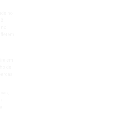
ude no
,2
 no
efletem
eira em
lho de
perdas
ias,
m
a