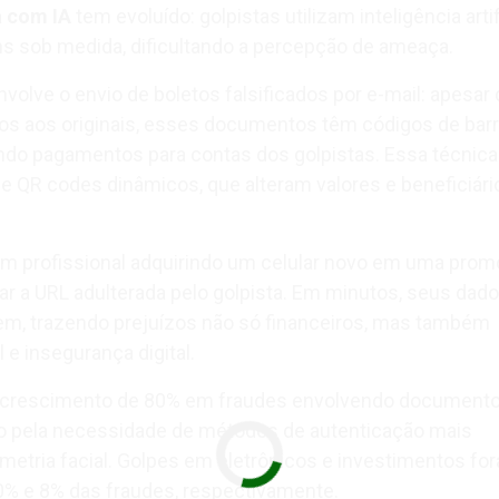
a com IA
tem evoluído: golpistas utilizam inteligência artif
ns sob medida, dificultando a percepção de ameaça.
lve o envio de boletos falsificados por e-mail: apesar 
cos aos originais, esses documentos têm códigos de bar
ndo pagamentos para contas dos golpistas. Essa técnica
e QR codes dinâmicos, que alteram valores e beneficiár
m profissional adquirindo um celular novo em uma pro
r a URL adulterada pelo golpista. Em minutos, seus dado
em, trazendo prejuízos não só financeiros, mas também
e insegurança digital.
rescimento de 80% em fraudes envolvendo document
do pela necessidade de métodos de autenticação mais
metria facial. Golpes em eletrônicos e investimentos fo
0% e 8% das fraudes, respectivamente.