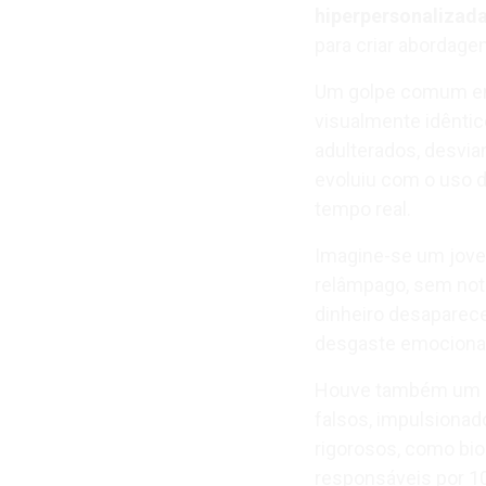
hiperpersonalizad
para criar abordage
Um golpe comum envo
visualmente idênti
adulterados, desvia
evoluiu com o uso d
tempo real.
Imagine-se um jove
relâmpago, sem nota
dinheiro desaparec
desgaste emocional 
Houve também um c
falsos, impulsiona
rigorosos, como bio
responsáveis por 1