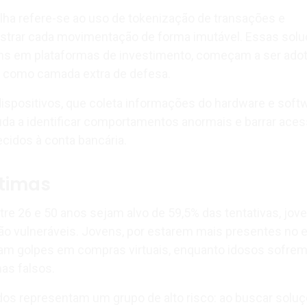
alha refere-se ao uso de tokenização de transações e
istrar cada movimentação de forma imutável. Essas solu
s em plataformas de investimento, começam a ser ado
 como camada extra de defesa.
 dispositivos, que coleta informações do hardware e soft
uda a identificar comportamentos anormais e barrar ace
cidos à conta bancária.
ítimas
e 26 e 50 anos sejam alvo de 59,5% das tentativas, jov
o vulneráveis. Jovens, por estarem mais presentes no e
m golpes em compras virtuais, enquanto idosos sofre
as falsos.
dos representam um grupo de alto risco: ao buscar solu