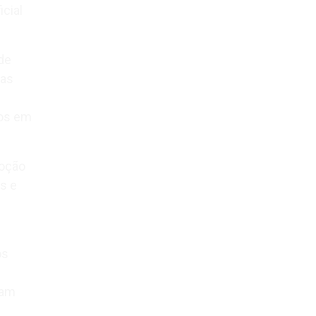
icial
de
ras
ios em
moção
s e
os
ram