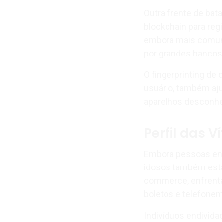
Outra frente de bat
blockchain para reg
embora mais comun
por grandes bancos
O fingerprinting de
usuário, também aj
aparelhos desconhe
Perfil das V
Embora pessoas entr
idosos também estã
commerce, enfrenta
boletos e telefonem
Indivíduos endivida