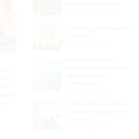
Finanças Inovadoras
12/01/2026 - 02:34
Seu Guia para Entender a
Taxa Selic
10/01/2026 - 19:38
Mercado Global de
Energia Limpa: Seu Guia
s. Em
de Investimento
es de
Internacional
rama
10/01/2026 - 10:37
dências
 com
O Papel dos Investidores
Anjo no Ecossistema de
Impacto
08/01/2026 - 14:48