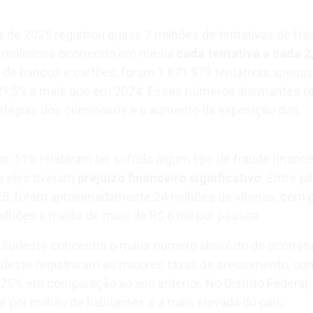
 de 2025 registrou quase 7 milhões de tentativas de fra
 maliciosa ocorrendo em média
cada tentativa a cada 2
r de bancos e cartões, foram 1.871.979 tentativas apenas
, 21,5% a mais que em 2024. Esses números alarmantes r
ratégias dos criminosos e o aumento da exposição dos
ros, 51% relataram ter sofrido algum tipo de fraude financ
e eles tiveram
prejuízo financeiro significativo
. Entre ju
25, foram aproximadamente 24 milhões de vítimas, com 
bilhões e média de mais de R$ 6 mil por pessoa.
 Sudeste concentra o maior número absoluto de ocorrênc
rdeste registraram as maiores taxas de crescimento, co
25% em comparação ao ano anterior. No Distrito Federal, 
s por milhão de habitantes é a mais elevada do país.