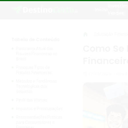
Investim
Início
Verdes
>
Educação Financ
Tabela de Conteúdo
Como Se 
Panorama Atual das
Fraudes Financeiras no
Financeir
Brasil
Principais Tipos de
Fraudes Financeiras
07/01/2026 - 09:54
Métodos e Tendências
Tecnológicas dos
Golpistas
Perfil das Vítimas
Impactos e Preocupações
Recomendações Práticas
para Consumidores e
Empresas