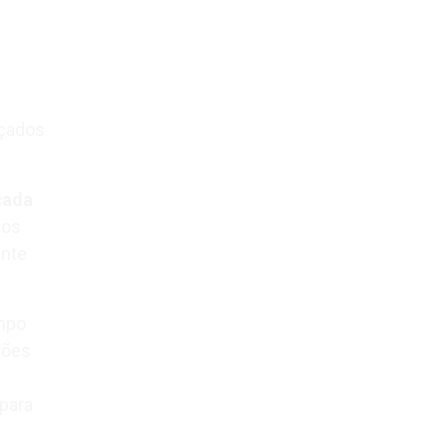
nçados
cada
dos
ente
mpo
rões
 para