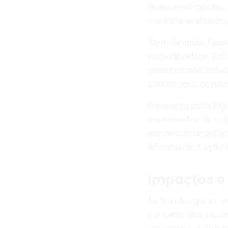
financeiras rápidas
imediata, acabando 
Além da idade, fato
vulnerabilidade. Est
empréstimos estuda
cobranças indevidas
O impacto psicológi
sentimentos de cul
em denunciar o crim
dificultando a ação 
Impactos e
As fraudes geram i
por cento dos usuá