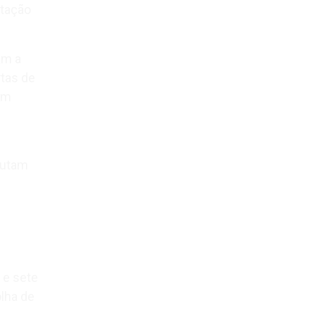
itação
am a
rtas de
om
lutam
 e sete
lha de