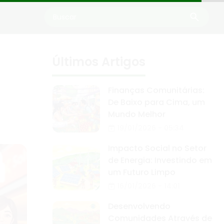
Últimos Artigos
Finanças Comunitárias:
De Baixo para Cima, um
Mundo Melhor
19/01/2026 - 05:34
Impacto Social no Setor
de Energia: Investindo em
um Futuro Limpo
16/01/2026 - 14:01
Desenvolvendo
Comunidades Através de