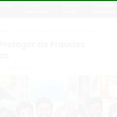
entos
Energia
Impacto
Educação
Renovável
Social
Financeira
>
Como Se Proteger de Fraudes Financeiras
eira
Proteger de Fraudes
as
•
Fabio Henrique