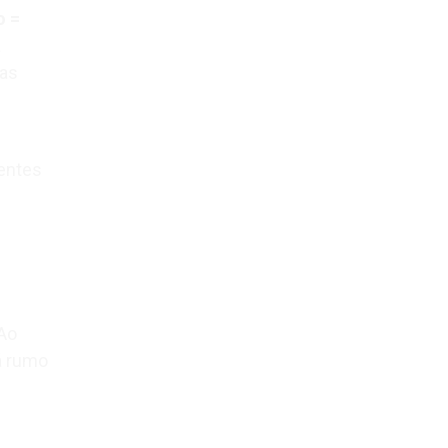
o =
a
 as
entes
 Ao
á rumo