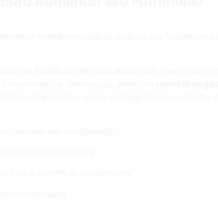
 para Aumentar Seu Patrimônio
trimônio, é fundamental adotar práticas que fortaleçam s
quitação de débitos de juros altos
reduz o peso dos en
ara investimentos. Em seguida, adote um
controle de gas
vitando compras por impulso e renegociando condições
tes mensais em investimentos
cação para reduzir riscos
s fixas e supérfluas regularmente
 custos bancários