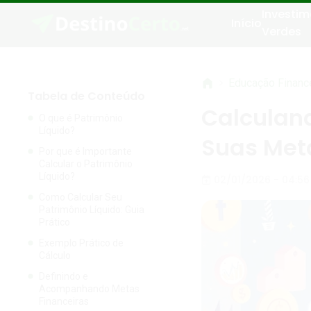
Investim
Início
Verdes
>
Educação Financ
Tabela de Conteúdo
Calculand
O que é Patrimônio
Líquido?
Suas Met
Por que é Importante
Calcular o Patrimônio
Líquido?
02/01/2026 - 04:56
Como Calcular Seu
Patrimônio Líquido: Guia
Prático
Exemplo Prático de
Cálculo
Definindo e
Acompanhando Metas
Financeiras