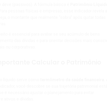
ue deve (passivos). A fórmula básica é
Patrimônio Líquid
 Para pessoas físicas e empresas, esse indicador revela 
seja, o montante que realmente “sobra” após quitar todas
ras.
ito é essencial para avaliar se seu acúmulo de bens
mento das dívidas e para orientar decisões mais consci
is ou corporativas.
mportante Calcular o Patrimônio
io líquido serve como
termômetro da saúde financeira
.
icador, você descobre se sua trajetória patrimonial est
e é necessário ajustar o planejamento para evitar
 ativos e dívidas.