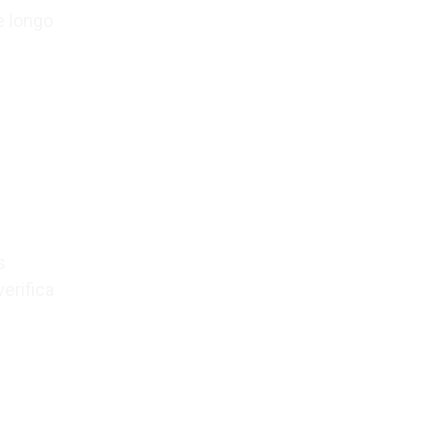
e longo
s
erifica