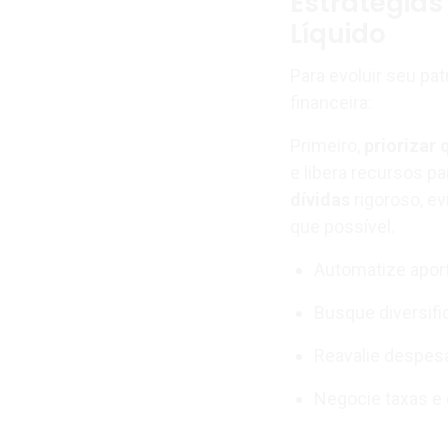
Estratégias
Líquido
Para evoluir seu pa
financeira:
Primeiro,
priorizar 
e libera recursos p
dívidas
rigoroso, e
que possível.
Automatize apor
Busque diversifi
Reavalie despesa
Negocie taxas e