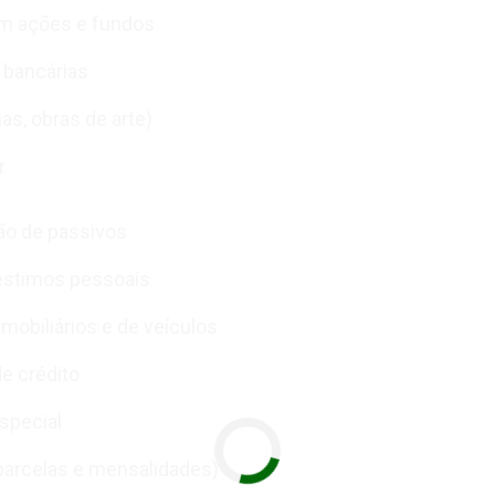
m ações e fundos
 bancárias
ias, obras de arte)
r
ão de passivos
éstimos pessoais
mobiliários e de veículos
de crédito
special
parcelas e mensalidades)