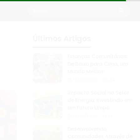
Últimos Artigos
Finanças Comunitárias:
De Baixo para Cima, um
Mundo Melhor
19/01/2026 - 05:34
Impacto Social no Setor
de Energia: Investindo em
um Futuro Limpo
16/01/2026 - 14:01
Desenvolvendo
Comunidades Através de