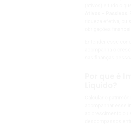
(ativos) e tudo o q
Ativos – Passivos
.
riqueza efetiva, ou 
obrigações financei
Entender esse conce
acompanha o cresci
nas finanças pessoa
Por que é I
Líquido?
Calcular o patrimôn
acompanhar esse ind
ao crescimento ou s
descompassos entre