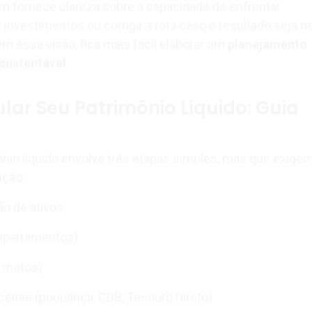
m fornece clareza sobre a capacidade de enfrentar
 investimentos ou corrigir a rota caso o resultado seja n
Com essa visão, fica mais fácil elaborar um
planejamento
 sustentável
.
ar Seu Patrimônio Líquido: Guia
ônio líquido envolve três etapas simples, mas que exige
ação:
ão de ativos
 apartamentos)
, motos)
ceiras (poupança, CDB, Tesouro Direto)