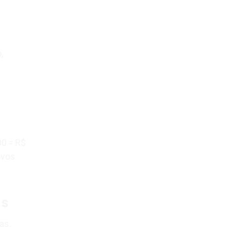
,
00 = R$
ovos
as
as.