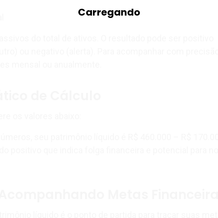
al
passivos do total de ativos. O resultado pode ser positivo
eutro) ou negativo (alerta). Para acompanhar com precisão
ores mensal ou anualmente.
tico de Cálculo
dere os valores abaixo:
meros, seu patrimônio líquido é R$ 460.000 – R$ 170.0
o positivo que indica folga financeira e potencial para n
e Acompanhando Metas Financeir
rimônio líquido é o ponto de partida para traçar suas met