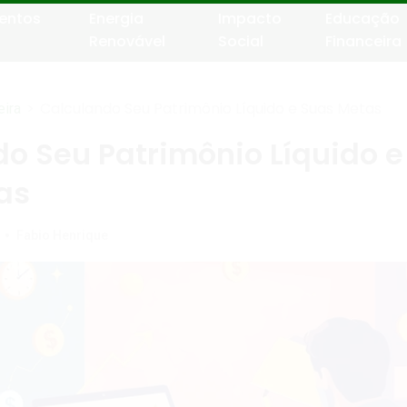
entos
Energia
Impacto
Educação
Renovável
Social
Financeira
>
Calculando Seu Patrimônio Líquido e Suas Metas
eira
o Seu Patrimônio Líquido e
as
•
Fabio Henrique