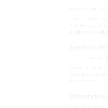
Etapa 3:
Cálculo fin
Subtraia o total de 
(saudável), zero (n
atualize esses val
Exemplo Prá
Para ilustrar, consi
Com base nesses nú
290.000, um resultad
investimentos.
Definindo 
O diagnóstico do pat