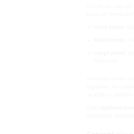
Com esse valor em 
prazo de forma alinh
Curto prazo:
Qui
Médio prazo:
Tr
Longo prazo:
Ap
financeira
As metas devem s
regulares. Ao compa
se está no caminho 
Com
objetivos pess
motivação, tornando