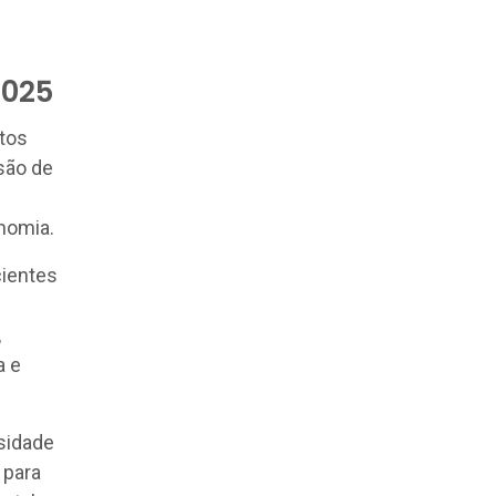
2025
tos
são de
nomia.
cientes
,
a e
sidade
 para