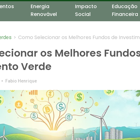
entos
Energia
Impacto
Educação
Renovável
Social
Financeira
>
Como Selecionar os Melhores Fundos de Investi
erdes
Verde
ecionar os Melhores Fundo
ento Verde
•
Fabio Henrique