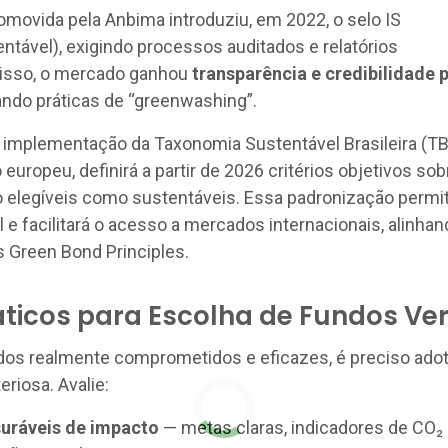
omovida pela Anbima introduziu, em 2022, o selo IS
ntável), exigindo processos auditados e relatórios
isso, o mercado ganhou
transparência e credibilidade 
tando práticas de “greenwashing”.
a implementação da Taxonomia Sustentável Brasileira (TB
europeu, definirá a partir de 2026 critérios objetivos sob
o elegíveis como sustentáveis. Essa padronização permit
 e facilitará o acesso a mercados internacionais, alinha
s Green Bond Principles.
ráticos para Escolha de Fundos Ve
dos realmente comprometidos e eficazes, é preciso adot
riosa. Avalie:
uráveis de impacto
— metas claras, indicadores de CO₂