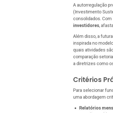
A autorregulação pr
(Investimento Suste
consolidados. Com 
investidores
, afas
Além disso, a futur
inspirada no modelo 
quais atividades sã
comparação setorial
a diretrizes como o
Critérios P
Para selecionar fun
uma abordagem crite
Relatórios mens