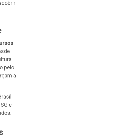
scobrir
e
cursos
desde
ltura
o pelo
orçam a
rasil
ESG e
ados.
s