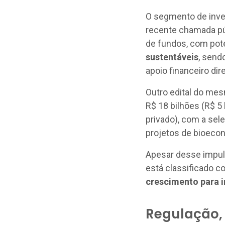
O segmento de inves
recente chamada pú
de fundos, com pote
sustentáveis
, send
apoio financeiro dir
Outro edital do me
R$ 18 bilhões (R$ 5
privado), com a sel
projetos de bioeco
Apesar desse impuls
está classificado 
crescimento para i
Regulação,