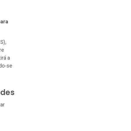
para
S),
re
irá a
ndo-se
rdes
ar