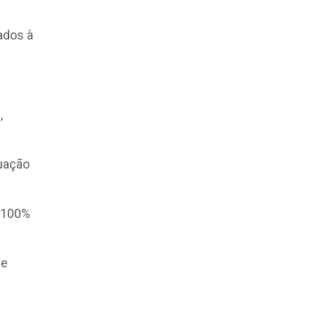
ados à
,
quação
s 100%
 e