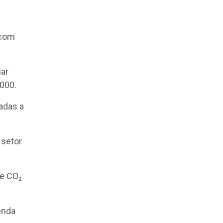
 com
iar
.000.
adas a
 setor
de CO₂
enda