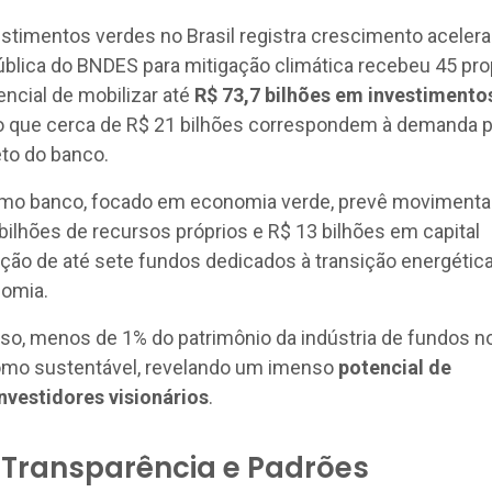
timentos verdes no Brasil registra crescimento acelera
blica do BNDES para mitigação climática recebeu 45 pr
ncial de mobilizar até
R$ 73,7 bilhões em investimento
o que cerca de R$ 21 bilhões correspondem à demanda 
eto do banco.
smo banco, focado em economia verde, prevê movimentar
 bilhões de recursos próprios e R$ 13 bilhões em capital
eção de até sete fundos dedicados à transição energética
nomia.
o, menos de 1% do patrimônio da indústria de fundos no
como sustentável, revelando um imenso
potencial de
nvestidores visionários
.
 Transparência e Padrões