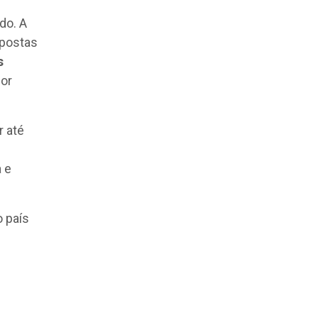
do. A
opostas
s
por
 até
 e
 país