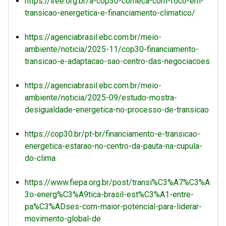
https://iree.org.br/a-cop30-comeca-com-foco-em-
transicao-energetica-e-financiamento-climatico/
https://agenciabrasil.ebc.com.br/meio-
ambiente/noticia/2025-11/cop30-financiamento-
transicao-e-adaptacao-sao-centro-das-negociacoes
https://agenciabrasil.ebc.com.br/meio-
ambiente/noticia/2025-09/estudo-mostra-
desigualdade-energetica-no-processo-de-transicao
https://cop30.br/pt-br/financiamento-e-transicao-
energetica-estarao-no-centro-da-pauta-na-cupula-
do-clima
https://www.fiepa.org.br/post/transi%C3%A7%C3%A
3o-energ%C3%A9tica-brasil-est%C3%A1-entre-
pa%C3%ADses-com-maior-potencial-para-liderar-
movimento-global-de