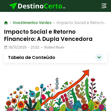
Impacto Social e Retorno
>
Investimentos Verdes
>
Financeiro: A Dupla
Impacto Social e Retorno
Vencedora
Financeiro: A Dupla Vencedora
19/11/2025 - 21:32
•
Robert Ruan
Tabela de Conteúdo