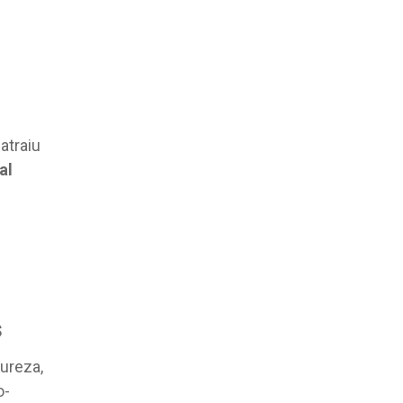
atraiu
al
s
ureza,
o-