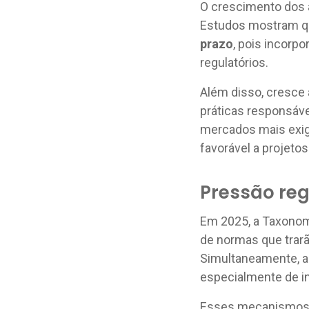
O crescimento dos a
Estudos mostram q
prazo
, pois incorp
regulatórios.
Além disso, cresce
práticas responsáv
mercados mais exig
favorável a projetos
Pressão reg
Em 2025, a Taxonomi
de normas que trar
Simultaneamente, a
especialmente de in
Esses mecanismos v