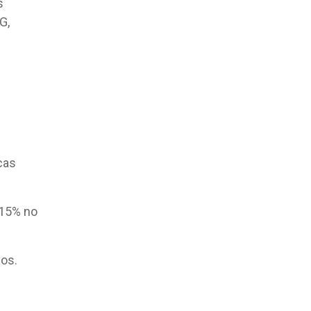
s
G,
cas
 15% no
sos.