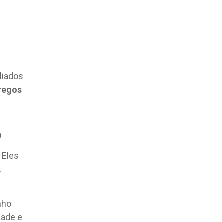
liados
regos
o
 Eles
,
nho
dade e