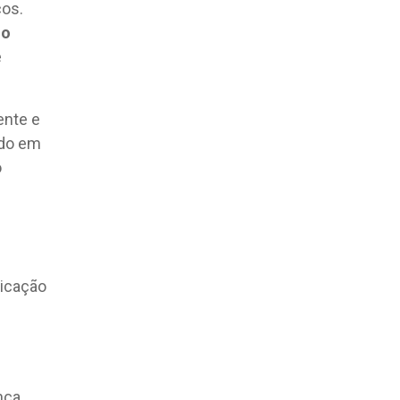
cos.
go
e
ente e
udo em
o
licação
nça