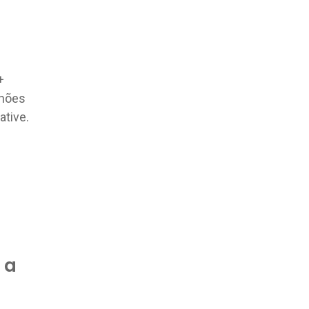
+
lhões
ative.
 a