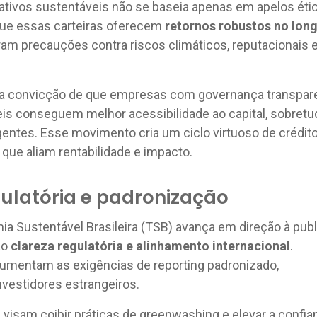
tivos sustentáveis não se baseia apenas em apelos éti
ue essas carteiras oferecem
retornos robustos no lon
oram precauções contra riscos climáticos, reputacionais 
 a convicção de que empresas com governança transpar
eis conseguem melhor acessibilidade ao capital, sobret
entes. Esse movimento cria um ciclo virtuoso de crédit
 que aliam rentabilidade e impacto.
ulatória e padronização
a Sustentável Brasileira (TSB) avança em direção à pub
ão
clareza regulatória e alinhamento internacional
.
umentam as exigências de reporting padronizado,
vestidores estrangeiros.
isam coibir práticas de greenwashing e elevar a confia