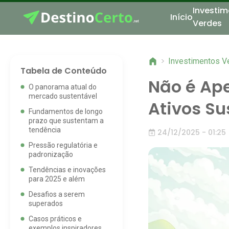
Investim
Início
Verdes
>
Investimentos V
Tabela de Conteúdo
Não é Ape
O panorama atual do
mercado sustentável
Ativos Su
Fundamentos de longo
prazo que sustentam a
tendência
24/12/2025 - 01:25
Pressão regulatória e
padronização
Tendências e inovações
para 2025 e além
Desafios a serem
superados
Casos práticos e
exemplos inspiradores