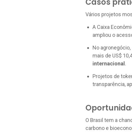
Casos práti
Vários projetos mos
A Caixa Econômic
ampliou o acesso
No agronegócio, 
mais de US$ 10,
internacional
.
Projetos de token
transparência, a
Oportunida
O Brasil tem a cha
carbono e bioeconom