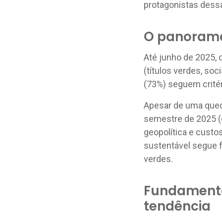
protagonistas dessa
O panorama
Até junho de 2025,
(títulos verdes, soc
(73%) seguem critér
Apesar de uma qued
semestre de 2025 (de
geopolítica e custo
sustentável segue 
verdes.
Fundamento
tendência