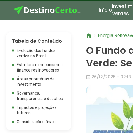
Investim
Início
Verdes
>
Energia Renováv
Tabela de Conteúdo
O Fundo 
Evolução dos fundos
verdes no Brasil
Verde: S
Estrutura e mecanismos
financeiros inovadores
26/12/2025 - 02:18
Áreas prioritárias de
investimento
Governança,
transparência e desafios
Impactos e projeções
futuras
Considerações finais