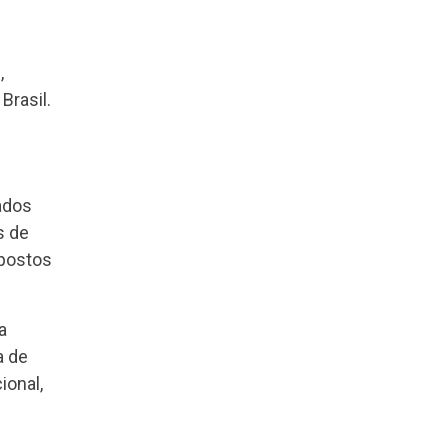
l
,
Brasil.
ados
s de
mpostos
a
a de
ional,