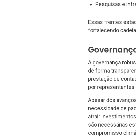
Pesquisas e infr
Essas frentes estão
fortalecendo cadeias
Governança,
A governança robust
de forma transparen
prestação de contas
por representantes p
Apesar dos avanços
necessidade de padr
atrair investimentos
são necessárias est
compromisso climát