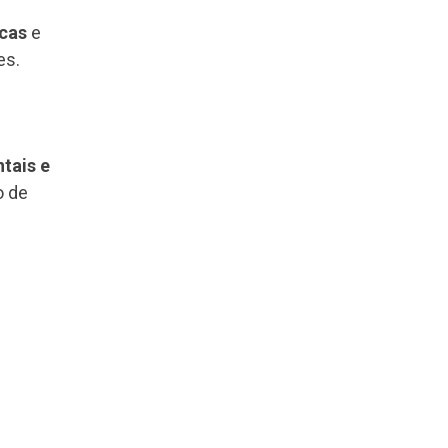
icas
e
es.
tais e
o de