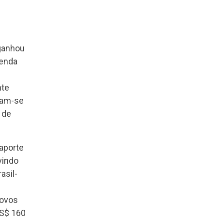
 ganhou
genda
nte
cam-se
 de
aporte
vindo
asil-
novos
US$ 160