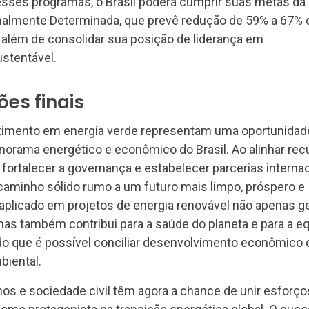
sses programas, o Brasil poderá cumprir suas metas da
nalmente Determinada, que prevê redução de 59% a 67% 
além de consolidar sua posição de liderança em
stentável.
es finais
timento em energia verde representam uma oportunidad
norama energético e econômico do Brasil. Ao alinhar re
 fortalecer a governança e estabelecer parcerias internac
caminho sólido rumo a um futuro mais limpo, próspero e
l aplicado em projetos de energia renovável não apenas g
 mas também contribui para a saúde do planeta e para a e
do que é possível conciliar desenvolvimento econômico
biental.
nos e sociedade civil têm agora a chance de unir esforço