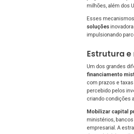
milhões, além dos U
Esses mecanismo
soluções
inovadora
impulsionando parc
Estrutura e
Um dos grandes dife
financiamento mist
com prazos e taxas d
percebido pelos inv
criando condições at
Mobilizar capital p
ministérios, bancos
empresarial. A estr