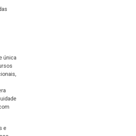
das
e única
cursos
ionais,
era
quidade
 com
s e