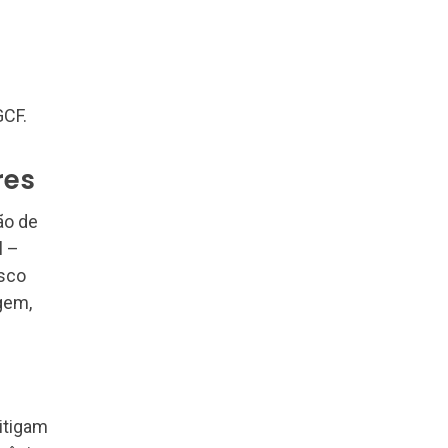
GCF.
res
ão de
l –
isco
gem,
itigam