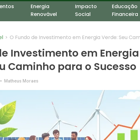
entos
Energia
Impacto
Educação
Renovável
Social
Financeira
>
O Fundo de Investimento em Energia Verde: Seu Ca
el
para o Sucesso
de Investimento em Energia
eu Caminho para o Sucesso
•
Matheus Moraes