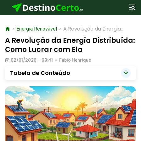
A Revolução da Energia
>
Energia Renovável
>
Distribuída: Como Lucrar
A Revolução da Energia Distribuída:
com Ela
Como Lucrar com Ela
02/01/2026 - 09:41
•
Fabio Henrique
Tabela de Conteúdo